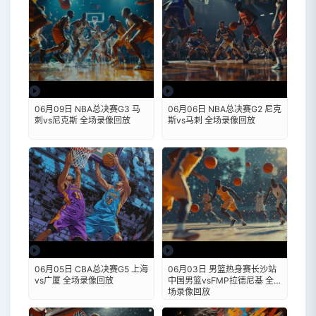
06月09日 NBA总决赛G3 马
06月06日 NBA总决赛G2 尼克
刺vs尼克斯 全场录像回放
斯vs马刺 全场录像回放
06月05日 CBA总决赛G5 上海
06月03日 男篮热身赛长沙站
vs广厦 全场录像回放
中国男篮vsFMP拉德尼基 全
场录像回放