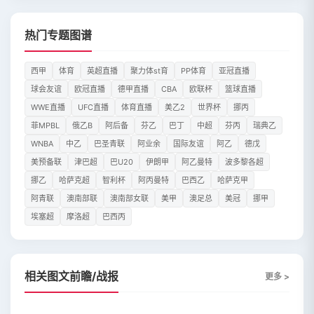
热门专题图谱
西甲
体育
英超直播
聚力体st育
PP体育
亚冠直播
球会友谊
欧冠直播
德甲直播
CBA
欧联杯
篮球直播
WWE直播
UFC直播
体育直播
美乙2
世界杯
挪丙
菲MPBL
俄乙B
阿后备
芬乙
巴丁
中超
芬丙
瑞典乙
WNBA
中乙
巴圣青联
阿业余
国际友谊
阿乙
德戊
美预备联
津巴超
巴U20
伊朗甲
阿乙曼特
波多黎各超
挪乙
哈萨克超
智利杯
阿丙曼特
巴西乙
哈萨克甲
阿青联
澳南部联
澳南部女联
美甲
澳足总
美冠
挪甲
埃塞超
摩洛超
巴西丙
相关图文前瞻/战报
更多 >