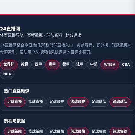
24直播网
体育直播导航 · 赛程数据 · 球队资料 · 比分速递
24直播网聚合今日热门足球/篮球直播入口，覆盖赛程、积分榜、球队数据与
专题索引，帮助用户从搜索结果快速进入目标比赛页。
世界杯
英超
西甲
意甲
德甲
法甲
中超
WNBA
CBA
NBA
热门直播频道
足球直播
篮球直播
足球联赛
篮球联赛
足球球队
篮球球队
赛程与数据
足球新闻
篮球新闻
足球录像
篮球录像
足球集锦
篮球集锦