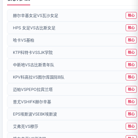
赫尔辛基女足VS瓦沙女足
核心
HPS 女足VS古比斯女足
核心
哈卡VS基柏
核心
KTP科特卡VSSJK学院
核心
中新地VS古比斯青年队
核心
KPV科高拉VS图尔库国际B队
核心
迈帕VSPEPO拉宾兰塔
核心
普尤VSHIFK赫尔辛基
核心
EPS埃斯波VSEBK埃斯波
核心
艾弗克VS穆莎
核心