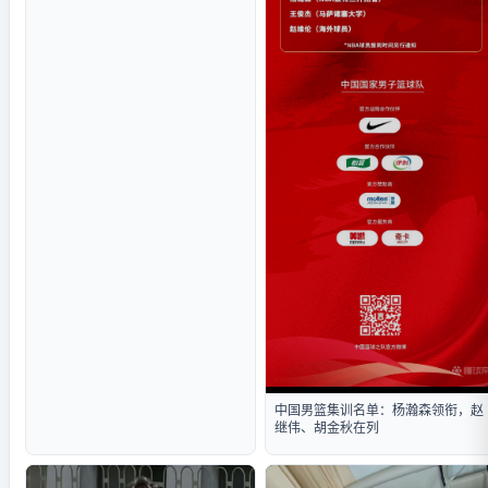
中国男篮集训名单：杨瀚森领衔，赵
继伟、胡金秋在列