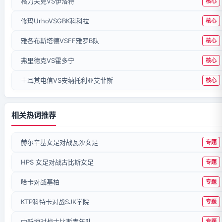
格力夫克VS伊洛特
核心
修玛UrhoVSGBK科科拉
核心
雅各布斯塔德VSFF雅罗B队
核心
弗里德克VS霍多宁
核心
土耳其电信VS安纳托利亚艾菲斯
核心
相关热词推荐
赫尔辛基女足对战瓦沙女足
专题
HPS 女足对战古比斯女足
专题
哈卡对战基柏
专题
KTP科特卡对战SJK学院
专题
中新地对战古比斯青年队
专题