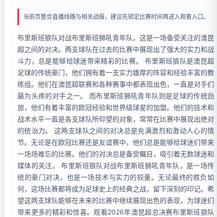
当前页整合直播线路与相关战报，建议先锁定比赛时间再进入观看入口。
布里斯班狼队对战布里斯班狮吼青年队，这是一场备受关注的澳昆
超之间的对决。两支球队在过去的比赛中展现出了强大的实力和战
斗力，总是能够给球迷带来精彩的比赛。 布里斯班狼队是澳昆超
足球的传统豪门，他们拥有着一支实力雄厚的阵容和经验丰富的教
练组。他们在澳昆超联赛和各种赛事中都表现出色，一直是对手们
最为头疼的对手之一。 而布里斯班狮吼青年队则是足球的传统劲
旅，他们有着丰富的欧冠经验和世界级球星的加盟。他们的技术和
战术水平一直是各支球队所仰望的对象，常常在比赛中展现出绝对
的统治力。 这两支球队之间的对决总是充满激烈和激动人心的情
节。无论是在欧冠比赛还是友谊赛中，他们总是能够给球迷们带来
一场场难忘的比赛。他们的对决总是备受瞩目，吸引着无数球迷和
媒体的关注。 布里斯班狼队对战布里斯班狮吼青年队，是一场传
统的豪门对决，也是一场技术与实力的较量。无论最终的胜负如
何，这场比赛都将成为足球史上的经典之战，留下深刻的印记。希
望这两支球队能够在未来的比赛中继续展现出色的表现，为球迷们
带来更多的精彩和惊喜。观看2026年澳昆超总决赛布里斯班狼队